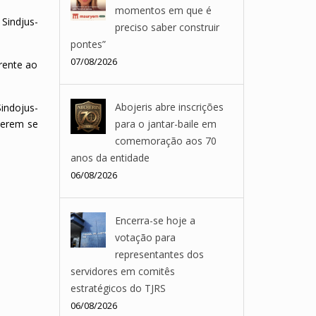
momentos em que é
Sindjus-
preciso saber construir
pontes”
07/08/2026
frente ao
Abojeris abre inscrições
indojus-
uderem se
para o jantar-baile em
comemoração aos 70
anos da entidade
06/08/2026
Encerra-se hoje a
votação para
representantes dos
servidores em comitês
estratégicos do TJRS
06/08/2026