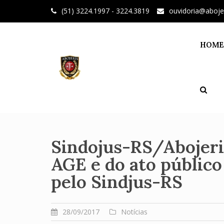
Skip
(51) 3224.1997 - 3224.3819
ouvidoria@aboje
to
content
HOME
Sindojus-RS/Abojeris
AGE e do ato públic
pelo Sindjus-RS
28/09/2017
Notícias