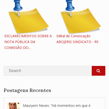
ESCLARECIMENTOS SOBRE A
Edital de Convocação
NOTA PÚBLICA DA
ABOJERIS SINDICATO - RS
COMISSÃO DO…
Search
SEA
Postagens Recentes
Mauryem Neves: “Há momentos em que é