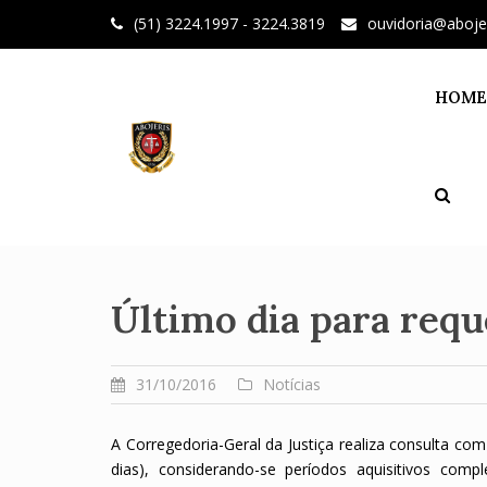
Skip
(51) 3224.1997 - 3224.3819
ouvidoria@aboje
to
content
HOME
Último dia para req
31/10/2016
Notícias
A Corregedoria-Geral da Justiça realiza consulta com
dias), considerando-se períodos aquisitivos co