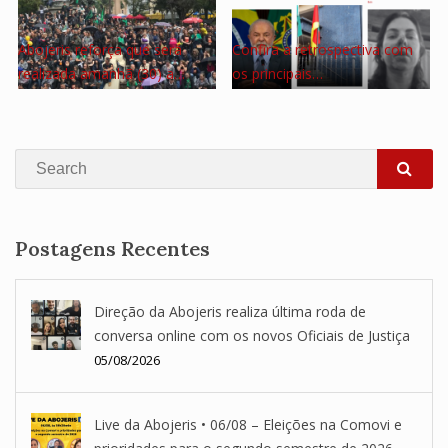
Abojeris reforça que será
Confira a retrospectiva com
realizada amanhã (30) a…
os principais…
Search
SEA
Postagens Recentes
Direção da Abojeris realiza última roda de
conversa online com os novos Oficiais de Justiça
05/08/2026
Live da Abojeris • 06/08 – Eleições na Comovi e