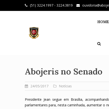
Skip
(51) 3224.1997 - 3224.3819
ouvidoria@aboje
to
content
HOME
Abojeris no Senado
24/05/2017
Notícias
Presidente Jean segue em Brasília, acompanhan
parlamentares para, nesta caminhada, aumentar o n