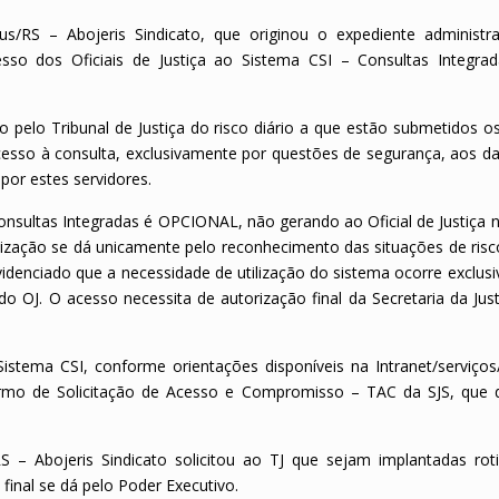
us/RS – Abojeris Sindicato, que originou o expediente administra
sso dos Oficiais de Justiça ao Sistema CSI – Consultas Integra
elo Tribunal de Justiça do risco diário a que estão submetidos os 
cesso à consulta, exclusivamente por questões de segurança, aos d
por estes servidores.
onsultas Integradas é OPCIONAL, não gerando ao Oficial de Justiça
ilização se dá unicamente pelo reconhecimento das situações de risc
 evidenciado que a necessidade de utilização do sistema ocorre exclu
OJ. O acesso necessita de autorização final da Secretaria da Just
Sistema CSI, conforme orientações disponíveis na Intranet/serviços
rmo de Solicitação de Acesso e Compromisso – TAC da SJS, que 
 – Abojeris Sindicato solicitou ao TJ que sejam implantadas rot
 final se dá pelo Poder Executivo.