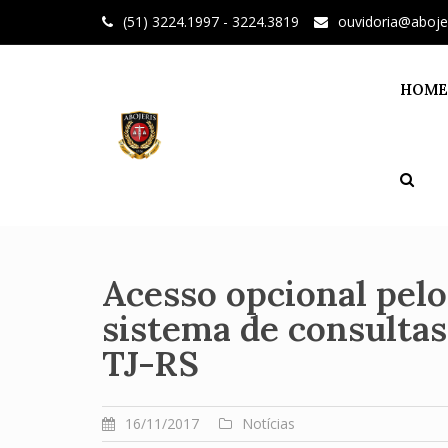
Skip
(51) 3224.1997 - 3224.3819
ouvidoria@aboje
to
content
HOME
Acesso opcional pelos
sistema de consultas
TJ-RS
16/11/2017
Notícias