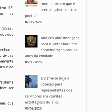
momentos em que é
tivo SEI
preciso saber construir
das – da
pontes”
07/08/2026
Oficiais
ados dos
Abojeris abre inscrições
para o jantar-baile em
 nenhuma
comemoração aos 70
o vividas
anos da entidade
sivamente
06/08/2026
iça e da
Encerra-se hoje a
/sistema
votação para
deve ser
representantes dos
servidores em comitês
estratégicos do TJRS
inas que
06/08/2026