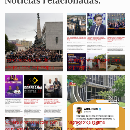
Notícias relacionadas:
Retrospectiva anual da
Confira a retrospectiva com
Abojeris com os principais…
os principais…
Confira a retrospectiva com
Migração de regime
os principais…
previdenciário para