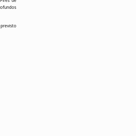
Pires de
rofundos
previsto