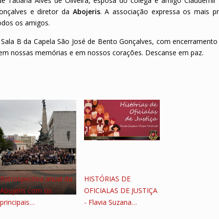
 Tatiana Alves de Oliveira, esposa do colega e amigo Claudemir 
Gonçalves e diretor da
Abojeris
. A associação expressa os mais p
todos os amigos.
na Sala B da Capela São José de Bento Gonçalves, com encerramento 
iva em nossas memórias e em nossos corações. Descanse em paz.
Retrospectiva anual da
HISTÓRIAS DE
Abojeris com os
OFICIALAS DE JUSTIÇA
principais…
- Flavia Suzana…