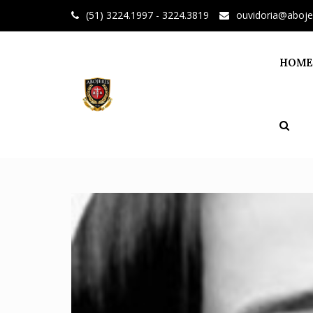
Skip
(51) 3224.1997 - 3224.3819
ouvidoria@aboje
to
content
HOME