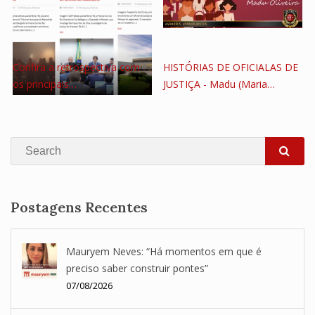
Confira a retrospectiva com
HISTÓRIAS DE OFICIALAS DE
os principais…
JUSTIÇA - Madu (Maria…
Search
SEA
Postagens Recentes
Mauryem Neves: “Há momentos em que é
preciso saber construir pontes”
07/08/2026