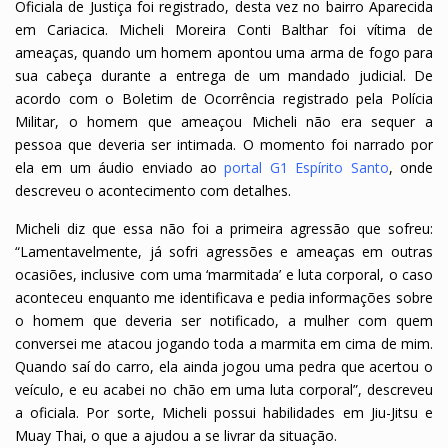
Oficiala de Justiça foi registrado, desta vez no bairro Aparecida
em Cariacica. Micheli Moreira Conti Balthar foi vítima de
ameaças, quando um homem apontou uma arma de fogo para
sua cabeça durante a entrega de um mandado judicial. De
acordo com o Boletim de Ocorrência registrado pela Polícia
Militar, o homem que ameaçou Micheli não era sequer a
pessoa que deveria ser intimada. O momento foi narrado por
ela em um áudio enviado ao
portal G1 Espírito Santo
, onde
descreveu o acontecimento com detalhes.
Micheli diz que essa não foi a primeira agressão que sofreu:
“Lamentavelmente, já sofri agressões e ameaças em outras
ocasiões, inclusive com uma ‘marmitada’ e luta corporal, o caso
aconteceu enquanto me identificava e pedia informações sobre
o homem que deveria ser notificado, a mulher com quem
conversei me atacou jogando toda a marmita em cima de mim.
Quando saí do carro, ela ainda jogou uma pedra que acertou o
veículo, e eu acabei no chão em uma luta corporal”, descreveu
a oficiala. Por sorte, Micheli possui habilidades em Jiu-Jitsu e
Muay Thai, o que a ajudou a se livrar da situação.