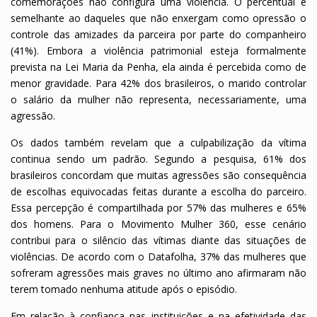
comemorações não configura uma violência. O percentual é
semelhante ao daqueles que não enxergam como opressão o
controle das amizades da parceira por parte do companheiro
(41%). Embora a violência patrimonial esteja formalmente
prevista na Lei Maria da Penha, ela ainda é percebida como de
menor gravidade. Para 42% dos brasileiros, o marido controlar
o salário da mulher não representa, necessariamente, uma
agressão.
Os dados também revelam que a culpabilização da vítima
continua sendo um padrão. Segundo a pesquisa, 61% dos
brasileiros concordam que muitas agressões são consequência
de escolhas equivocadas feitas durante a escolha do parceiro.
Essa percepção é compartilhada por 57% das mulheres e 65%
dos homens. Para o Movimento Mulher 360, esse cenário
contribui para o silêncio das vítimas diante das situações de
violências. De acordo com o Datafolha, 37% das mulheres que
sofreram agressões mais graves no último ano afirmaram não
terem tomado nenhuma atitude após o episódio.
Em relação à confiança nas instituições e na efetividade das