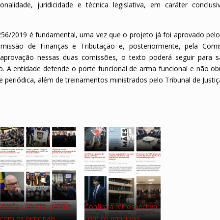
nalidade, juridicidade e técnica legislativa, em caráter conclus
4256/2019 é fundamental, uma vez que o projeto já foi aprovado pel
omissão de Finanças e Tributação e, posteriormente, pela Com
a aprovação nessas duas comissões, o texto poderá seguir para 
. A entidade defende o porte funcional de arma funcional e não obr
periódica, além de treinamentos ministrados pelo Tribunal de Justiç
Confira a retrospectiva
Confira a retrospectiva
com os principais…
com os principais…