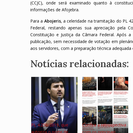
(CCJC), onde será examinado quanto à constitucio
informações de Afojebra.
Para a
Abojeris
, a celeridade na tramitação do PL 
Federal, restando apenas sua apreciação pela C
Constituição e Justiça da Câmara Federal. Após 
publicação, sem necessidade de votação em plenário
aos servidores, com a preparação técnica adequada e 
Notícias relacionadas:
PL 4.256/2019, que
Confira a retrospectiva
autoriza o porte de
com os principais…