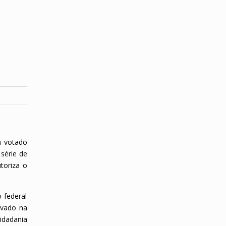
á votado
série de
toriza o
 federal
ovado na
idadania