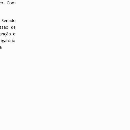
ivo. Com
o Senado
issão de
sanção e
igatório
a.