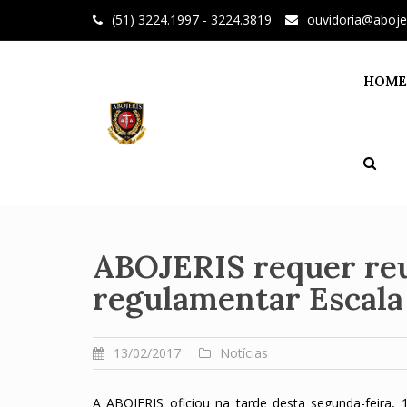
Skip
(51) 3224.1997 - 3224.3819
ouvidoria@aboje
to
content
HOME
ABOJERIS requer reu
regulamentar Escala
13/02/2017
Notícias
A ABOJERIS oficiou na tarde desta segunda-feira,