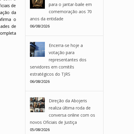
para o jantar-baile em
iciais de
comemoração aos 70
ração da
anos da entidade
afirma o
dades de
06/08/2026
 completa
Encerra-se hoje a
votação para
representantes dos
servidores em comitês
estratégicos do TJRS
06/08/2026
Direção da Abojeris
realiza última roda de
conversa online com os
novos Oficiais de Justiça
05/08/2026